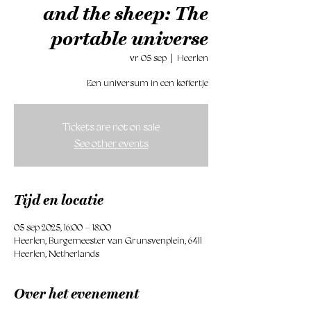
and the sheep: The
portable universe
vr 05 sep
  |  
Heerlen
Een universum in een koffertje
Tickets are not on sale
See other events
Tijd en locatie
05 sep 2025, 16:00 – 18:00
Heerlen, Burgemeester van Grunsvenplein, 6411
Heerlen, Netherlands
Over het evenement