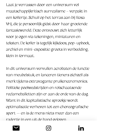
Laat je verrassen door een universum vol 
maatschappijkritisch surrealisme – verpakt in 
een koffertje. Schuif op het terras aan bij Rosa 
Vrij, die je persoonlijk gidst door haar groeiende 
fantasiewereld. Deze ontvouwt zich letterlijk 
voor je ogen via tekeningen, miniaturen en 
teksten. De koffer is tegelijk kijkdoos, pop-upboek, 
archief en mini-expositie: groots in verbeelding, 
klein in formaat.
In dit universum vervullen acrobaten de functie 
van meubelstuk, en lanceren tieners zichzelf als 
merk tijdens extravagante pruikenceremonies. 
Politieke poolwedstrijden en rolschaatsende 
reclameballetten zijn er aan de orde van de dag. 
Want in dit kapitalistische sprookje wordt 
optimalisatie verheven tot een choreografische 
sport — en is de mens niets meer dan een 
radertje in een uit de hand gelopen 
productieproces.