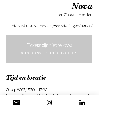
Nova
vr 01 sep
  |  
Heerlen
https://cultura-nova.nl/voorstellingen/house/
Tickets zijn niet te koop
Andere evenementen bekijken
Tijd en locatie
01 sep 2023, 15:30 – 17:00
Heerlen, Bongerd 18, 6411 JM Heerlen, Nederland
Meld je aan voor mijn maillijst
Emailadres